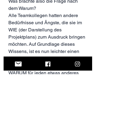
Was brachte also die Frage nach 
dem Warum?
Alle Teamkollegen hatten andere 
Bedürfnisse und Ängste, die sie im 
WIE (der Darstellung des 
Projektplans) zum Ausdruck bringen 
möchten. Auf Grundlage dieses 
Wissens, ist es nun leichter einen 
gemeinsamen Konsens zu finden. 
Und es wurde deutlich das ein 
WARUM für jeden etwas anderes 
bedeuten kann.
Simon Sinek
 beschreibt in seinem 
Buch "The golden Circle" warum Du 
zu aller erst Warum Fragen solltest 
und dann das Wie. Auch wenn 
Simon das für den Bereich des 
Marketing perfektionierte, kannst Du 
dir für deinen Alltag eine Lehre 