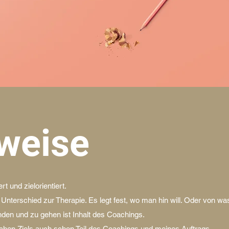
weise
t und zielorientiert.
r Unterschied zur Therapie. Es legt fest, wo man hin will. Oder von 
nden und zu gehen ist Inhalt des Coachings.
ichen Ziels auch schon Teil des Coachings und meines Auftrags.