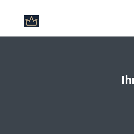
Marion Weik
Start
Über mich
Ih